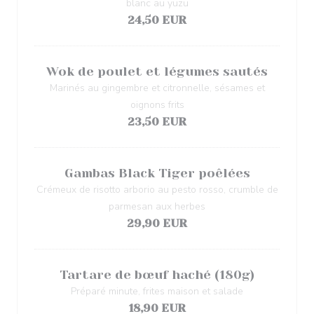
blanc au yuzu
24,50 EUR
Wok de poulet et légumes sautés
Marinés au gingembre et citronnelle, sésames et
oignons frits
23,50 EUR
Gambas Black Tiger poêlées
Crémeux de risotto arborio au pesto rosso, crumble de
parmesan aux herbes
29,90 EUR
Tartare de bœuf haché (180g)
Préparé minute, frites maison et salade
18,90 EUR