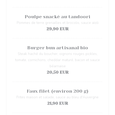
Poulpe snacké au tandoori
Pommes de terre grenailles et brocolis, sauce aïoli
29,90 EUR
Burger bun artisanal bio
Steak haché du boucher, oignons rouges pickles,
tomate, cornichons, cheddar maturé, bacon et sauce
béarnaise
20,50 EUR
Faux filet (environ 200 g)
Frites maison et salade, sauce au bleu d'Auvergne
21,90 EUR