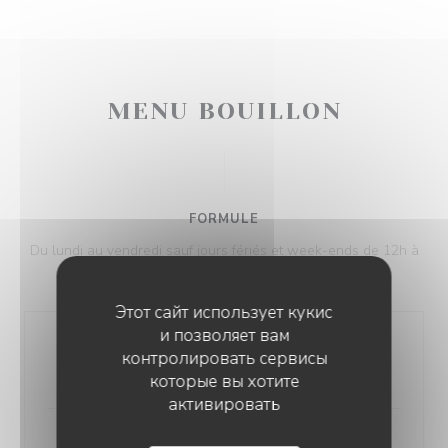
MENU BOUILLON
FORMULE
Du lundi au vendredi sauf jours fériés et week-ends de 12h à
14h30
Этот сайт использует кукис
и позволяет вам
Entrée + Plat
контролировать сервисы
21,90 EUR
которые вы хотите
активировать
Plat + Dessert
LA TABLE DU MARCHÉ