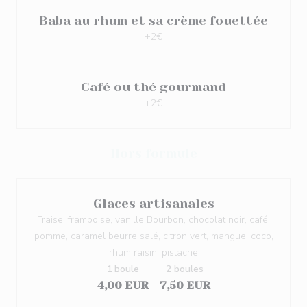
Baba au rhum et sa crème fouettée
+2€
Café ou thé gourmand
+2€
Hors formule
Glaces artisanales
Fraise, framboise, vanille Bourbon, chocolat noir, café,
pomme, caramel beurre salé, citron vert, mangue, coco,
rhum raisin, pistache
1 boule
2 boules
4,00 EUR
7,50 EUR