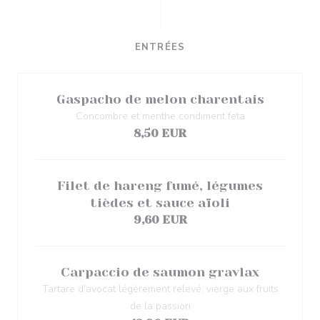
ENTRÉES
Gaspacho de melon charentais
Concombre et menthe condiment feta
8,50 EUR
Filet de hareng fumé, légumes
tièdes et sauce aïoli
9,60 EUR
Carpaccio de saumon gravlax
Tartare d'avocat légèrement relevé, vierge aux fruits
de la passion