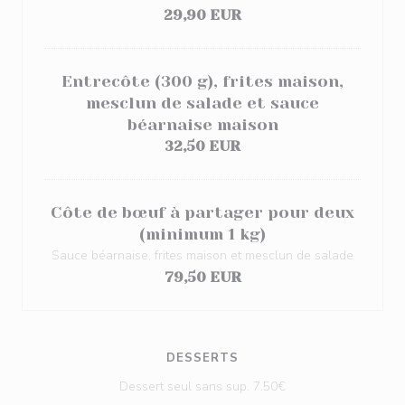
29,90 EUR
Entrecôte (300 g), frites maison,
mesclun de salade et sauce
béarnaise maison
32,50 EUR
Côte de bœuf à partager pour deux
(minimum 1 kg)
Sauce béarnaise, frites maison et mesclun de salade
79,50 EUR
DESSERTS
Dessert seul sans sup. 7.50€