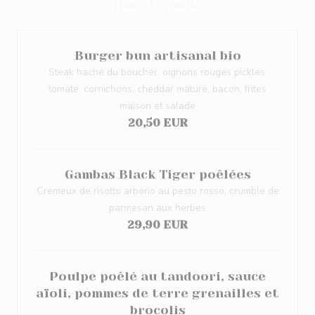
Hors formule
Burger bun artisanal bio
Steak haché du boucher, oignons rouges pickles,
tomate, cornichons, cheddar maturé, bacon, frites
maison et salade
20,50 EUR
Gambas Black Tiger poêlées
Crémeux de risotto arborio au pesto rosso, crumble de
parmesan aux herbes
29,90 EUR
Poulpe poêlé au tandoori, sauce
aïoli, pommes de terre grenailles et
brocolis