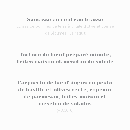
Saucisse au couteau brasse
Ecrasé de pommes de terre à l'huile d'olive et poêlée
de légumes, jus réduit
Tartare de bœuf préparé minute,
frites maison et mesclun de salade
Carpaccio de bœuf Angus au pesto
de basilic et olives verte, copeaux
de parmesan, frites maison et
mesclun de salades
(+3,00 €)