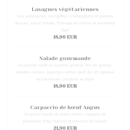
Lasagnes végétariennes
Aux aubergines, courgettes, champignons et patates
douces, sauce tomate, fromage de chèvre et emmental
râpé
18,90 EUR
Salade gourmande
Au poulet confit ou saumon gravlax, trio de quinoa,
tomates cerises, asperges vertes, œuf dur et copeaux
de parmesan, croutons au thym
18,90 EUR
Carpaccio de bœuf Angus
Au pesto basilic et olives vertes, copeaux de
parmesan, frites maison et mesclun de salade
21,90 EUR