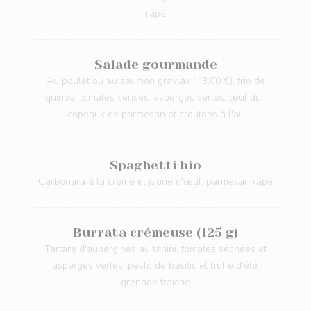
râpé
Salade gourmande
Au poulet ou au saumon gravlax (+3,00 €), trio de
quinoa, tomates cerises, asperges vertes, œuf dur,
copeaux de parmesan et croutons à l'ail
Spaghetti bio
Carbonara à la crème et jaune d'œuf, parmesan râpé
Burrata crémeuse (125 g)
Tartare d'aubergines au tahini, tomates séchées et
asperges vertes, pesto de basilic et truffe d'été,
grenade fraiche