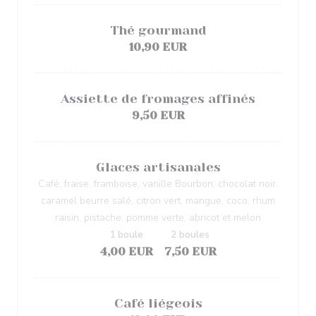
Thé gourmand
10,90 EUR
Assiette de fromages affinés
9,50 EUR
Glaces artisanales
Café, fraise, framboise, vanille Bourbon, chocolat noir.
caramel beurre salé, citron vert, mangue, coco, rhum
raisin, pistache. pomme verte, abricot et melon
1 boule
2 boules
4,00 EUR
7,50 EUR
Café liégeois