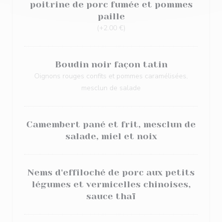
poitrine de porc fumée et pommes
paille
(+2.00 €)
Boudin noir façon tatin
Oignons rouges confits et pommes caramélisées,
mesclun de salade
Camembert pané et frit, mesclun de
salade, miel et noix
Nems d'effiloché de porc aux petits
légumes et vermicelles chinoises,
sauce thaï