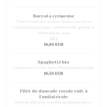
Burrata crémeuse
Tartare d'aubergine au tahini, tomates séchées et
artichaut à la provençale, condiment truffe, grenade et
chiffonnade de coppa
125 g
18,90 EUR
Spaghetti bio
Carbonara à la crème, jaune d'œuf et parmesan râpé
18,50 EUR
Filet de daurade royale cuit à
l'unilatérale
Purée de potimarron et poêlée de légumes, beurre