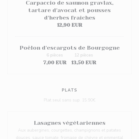
Carpaccio de saumon gravlax,
tartare d'avocat et pousses
d'herbes fraîches
12,90 EUR
Poêlon d'escargots de Bourgogne
6 pièces
12 pièces
7,00 EUR
13,50 EUR
PLATS
Plat seul sans sup. 15.90€
Lasagnes végétariennes
Aux aubergines, courgettes, champignons et patates
douces, sauce tomate, fromage de chèvre et emmental