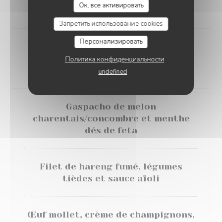
Ок, все активировать
21,90 EUR
Запретить использование cookies
Персонализировать
ENTRÉES
Политика конфиденциальности
Entrée seul 8.50 €
undefined
Gaspacho de melon
charentais/concombre et menthe
dés de feta
Filet de hareng fumé, légumes
tièdes et sauce aïoli
Œuf mollet, crème de champignons,