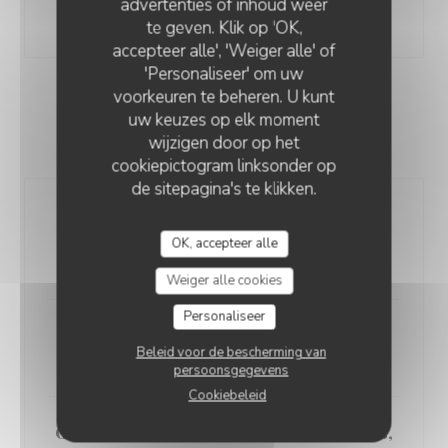
advertenties of inhoud weer
21,90 EUR
te geven. Klik op 'OK,
accepteer alle', 'Weiger alle' of
'Personaliseer' om uw
voorkeuren te beheren. U kunt
ENTRÉES
uw keuzes op elk moment
wijzigen door op het
Entrée seul 8.50 €
cookiepictogram linksonder op
de sitepagina's te klikken.
Gaspacho de melon
charentais/concombre et menthe
OK, accepteer alle
dés de feta
Weiger alle cookies
Personaliseer
Filet de hareng fumé, légumes
Beleid voor de bescherming van
tièdes et sauce aïoli
persoonsgegevens
Cookiebeleid
Œuf mollet, crème de champignons,