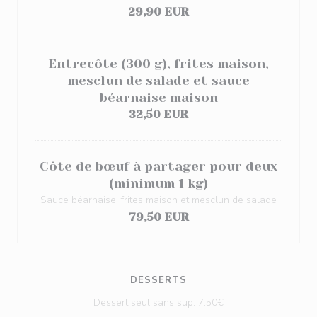
29,90 EUR
Entrecôte (300 g), frites maison,
mesclun de salade et sauce
béarnaise maison
32,50 EUR
Côte de bœuf à partager pour deux
(minimum 1 kg)
Sauce béarnaise, frites maison et mesclun de salade
79,50 EUR
DESSERTS
Dessert seul sans sup. 7.50€