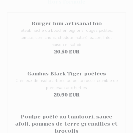
Hors formule
Burger bun artisanal bio
Steak haché du boucher, oignons rouges pickles,
tomate, cornichons, cheddar maturé, bacon, frites
maison et salade
20,50 EUR
Gambas Black Tiger poêlées
Crémeux de risotto arborio au pesto rosso, crumble de
parmesan aux herbes
29,90 EUR
Poulpe poêlé au tandoori, sauce
aïoli, pommes de terre grenailles et
brocolis