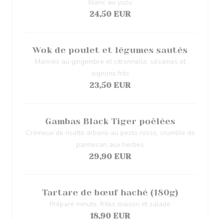
blanc au yuzu
24,50 EUR
Wok de poulet et légumes sautés
Marinés au gingembre et citronnelle, sésames et
oignons frits
23,50 EUR
Gambas Black Tiger poêlées
Crémeux de risotto arborio au pesto rosso, crumble de
parmesan aux herbes
29,90 EUR
Tartare de bœuf haché (180g)
Préparé minute, frites maison et salade
18,90 EUR