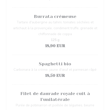
Burrata crémeuse
Tartare d'aubergine au tahini, tomates séchées et
artichaut à la provençale, condiment truffe, grenade et
chiffonnade de coppa
125 g
18,90 EUR
Spaghetti bio
Carbonara à la crème, jaune d'œuf et parmesan râpé
18,50 EUR
Filet de daurade royale cuit à
l'unilatérale
Purée de potimarron et poêlée de légumes, beurre