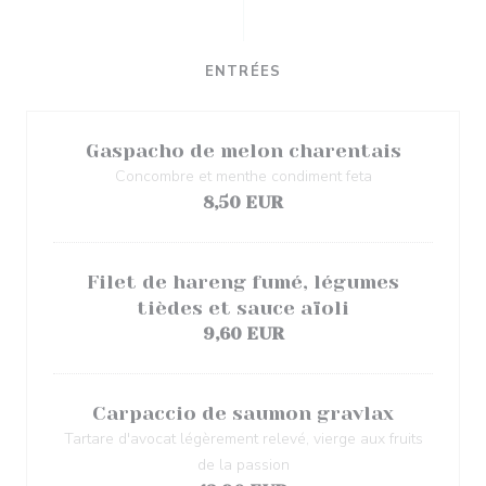
ENTRÉES
Gaspacho de melon charentais
Concombre et menthe condiment feta
8,50 EUR
Filet de hareng fumé, légumes
tièdes et sauce aïoli
9,60 EUR
Carpaccio de saumon gravlax
Tartare d'avocat légèrement relevé, vierge aux fruits
de la passion