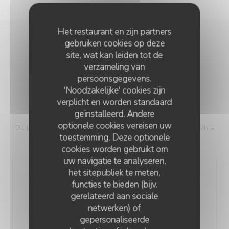
Het restaurant en zijn partners
gebruiken cookies op deze
site, wat kan leiden tot de
MENU BOUILLON
verzameling van
persoonsgegevens.
'Noodzakelijke' cookies zijn
verplicht en worden standaard
FORMULE
geïnstalleerd. Andere
optionele cookies vereisen uw
Du lundi au vendredi sauf jours fériés et week-ends de 12h à
toestemming. Deze optionele
14h30
cookies worden gebruikt om
uw navigatie te analyseren,
het sitepubliek te meten,
Entrée + Plat
functies te bieden (bijv.
21,90 EUR
gerelateerd aan sociale
netwerken) of
gepersonaliseerde
Plat + Dessert
LA TABLE DU MARCHÉ