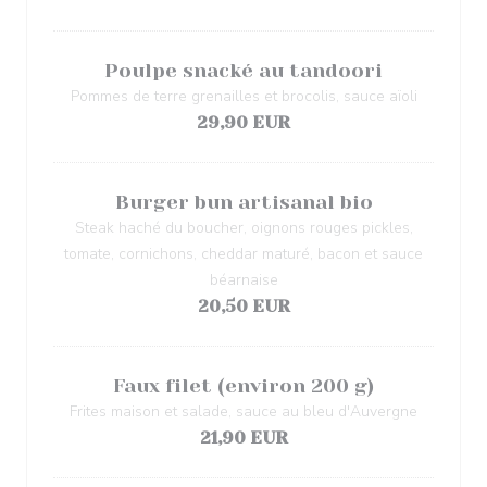
Poulpe snacké au tandoori
Pommes de terre grenailles et brocolis, sauce aïoli
29,90 EUR
Burger bun artisanal bio
Steak haché du boucher, oignons rouges pickles,
tomate, cornichons, cheddar maturé, bacon et sauce
béarnaise
20,50 EUR
Faux filet (environ 200 g)
Frites maison et salade, sauce au bleu d'Auvergne
21,90 EUR