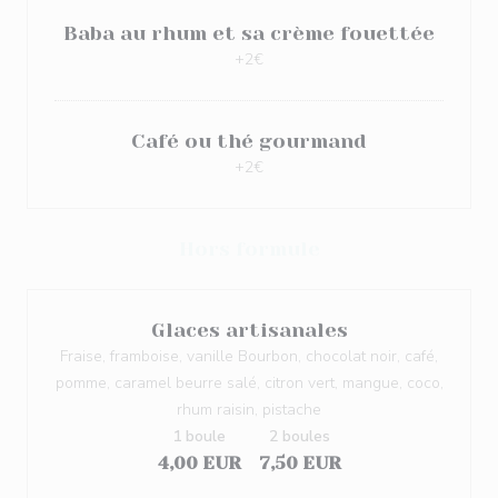
Baba au rhum et sa crème fouettée
+2€
Café ou thé gourmand
+2€
Hors formule
Glaces artisanales
Fraise, framboise, vanille Bourbon, chocolat noir, café,
pomme, caramel beurre salé, citron vert, mangue, coco,
rhum raisin, pistache
1 boule
2 boules
4,00 EUR
7,50 EUR