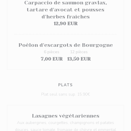
Carpaccio de saumon gravlax,
tartare d'avocat et pousses
d'herbes fraîches
12,90 EUR
Poêlon d'escargots de Bourgogne
6 pièces
12 pièces
7,00 EUR
13,50 EUR
PLATS
Plat seul sans sup. 15.90€
Lasagnes végétariennes
Aux aubergines, courgettes, champignons et patates
douces, sauce tomate, fromage de chèvre et emmental