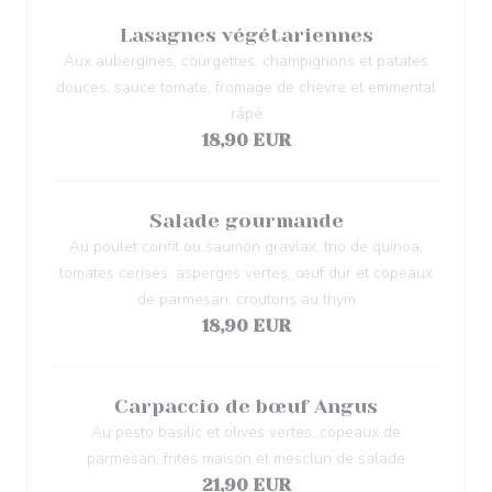
Lasagnes végétariennes
Aux aubergines, courgettes, champignons et patates
douces, sauce tomate, fromage de chèvre et emmental
râpé
18,90 EUR
Salade gourmande
Au poulet confit ou saumon gravlax, trio de quinoa,
tomates cerises, asperges vertes, œuf dur et copeaux
de parmesan, croutons au thym
18,90 EUR
Carpaccio de bœuf Angus
Au pesto basilic et olives vertes, copeaux de
parmesan, frites maison et mesclun de salade
21,90 EUR