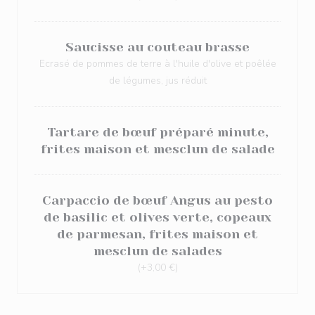
Saucisse au couteau brasse
Ecrasé de pommes de terre à l'huile d'olive et poêlée
de légumes, jus réduit
Tartare de bœuf préparé minute,
frites maison et mesclun de salade
Carpaccio de bœuf Angus au pesto
de basilic et olives verte, copeaux
de parmesan, frites maison et
mesclun de salades
(+3,00 €)