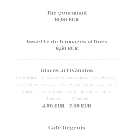
Thé gourmand
10,90 EUR
Assiette de fromages affinés
9,50 EUR
Glaces artisanales
Café, fraise, framboise, vanille Bourbon, chocolat noir.
caramel beurre salé, citron vert, mangue, coco, rhum
raisin, pistache. pomme verte, abricot et melon
1 boule
2 boules
4,00 EUR
7,50 EUR
Café liégeois