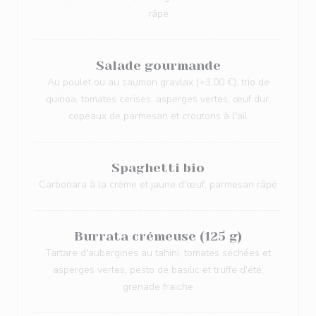
râpé
Salade gourmande
Au poulet ou au saumon gravlax (+3,00 €), trio de
quinoa, tomates cerises, asperges vertes, œuf dur,
copeaux de parmesan et croutons à l'ail
Spaghetti bio
Carbonara à la crème et jaune d'œuf, parmesan râpé
Burrata crémeuse (125 g)
Tartare d'aubergines au tahini, tomates séchées et
asperges vertes, pesto de basilic et truffe d'été,
grenade fraiche