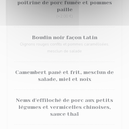
poitrine de porc fumée et pommes
paille
(+2.00 €)
Boudin noir façon tatin
Oignons rouges confits et pommes caramélisées,
mesclun de salade
Camembert pané et frit, mesclun de
salade, miel et noix
Nems d'effiloché de porc aux petits
légumes et vermicelles chinoises,
sauce thaï