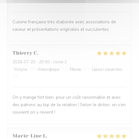
5
/5
Cuisine française très élaborée avec associations de
saveur et présentations originales et succulentes
Thierry
C
2026-07-20
- 20:00 - гости 2
Услуги
:
5
/5
Атмосфера
:
5
/5
Меню
:
5
/5
Цена / качество
:
5
/5
On y mange fort bien, pour un coût raisonnable et avec
des patrons au top de la relation ! Selon le dicton, on s’en
souvient on y revient !
Marie-Line
L