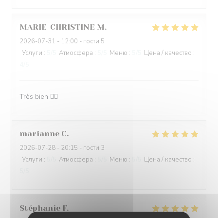
MARIE-CHRISTINE
M
2026-07-31
- 12:00 - гости 5
Услуги
:
5
/5
Атмосфера
:
5
/5
Меню
:
5
/5
Цена / качество
:
4
/5
Très bien 👍🏻
marianne
C
2026-07-28
- 20:15 - гости 3
Услуги
:
5
/5
Атмосфера
:
5
/5
Меню
:
5
/5
Цена / качество
:
5
/5
Stéphanie
F