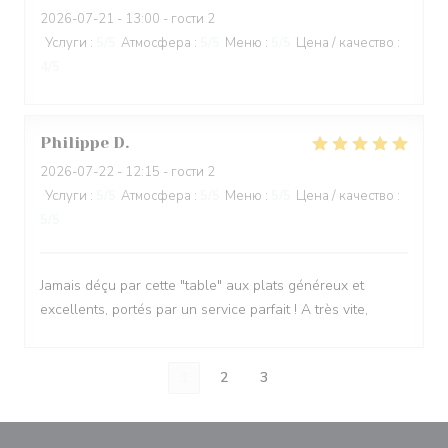
2026-07-21
- 13:00 - гости 2
Услуги
:
5
/5
Атмосфера
:
5
/5
Меню
:
5
/5
Цена / качество
:
4
/5
Philippe
D
2026-07-22
- 12:15 - гости 2
Услуги
:
5
/5
Атмосфера
:
5
/5
Меню
:
5
/5
Цена / качество
:
5
/5
Jamais déçu par cette "table" aux plats généreux et
excellents, portés par un service parfait ! A très vite,
1
2
3