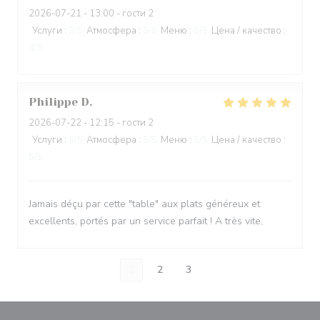
2026-07-21
- 13:00 - гости 2
Услуги
:
5
/5
Атмосфера
:
5
/5
Меню
:
5
/5
Цена / качество
:
4
/5
Philippe
D
2026-07-22
- 12:15 - гости 2
Услуги
:
5
/5
Атмосфера
:
5
/5
Меню
:
5
/5
Цена / качество
:
5
/5
Jamais déçu par cette "table" aux plats généreux et
excellents, portés par un service parfait ! A très vite,
1
2
3