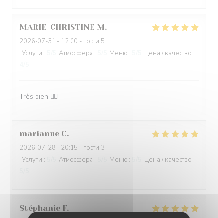
MARIE-CHRISTINE
M
2026-07-31
- 12:00 - гости 5
Услуги
:
5
/5
Атмосфера
:
5
/5
Меню
:
5
/5
Цена / качество
:
4
/5
Très bien 👍🏻
marianne
C
2026-07-28
- 20:15 - гости 3
Услуги
:
5
/5
Атмосфера
:
5
/5
Меню
:
5
/5
Цена / качество
:
5
/5
Stéphanie
F