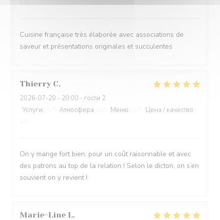
5
/5
Cuisine française très élaborée avec associations de
saveur et présentations originales et succulentes
Thierry
C
2026-07-20
- 20:00 - гости 2
Услуги
:
5
/5
Атмосфера
:
5
/5
Меню
:
5
/5
Цена / качество
:
5
/5
On y mange fort bien, pour un coût raisonnable et avec
des patrons au top de la relation ! Selon le dicton, on s’en
souvient on y revient !
Marie-Line
L