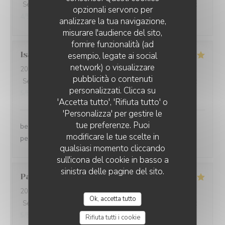
Servizio
:
5
/5
Atmosfera
:
5
/5
Cucina
:
5
/5
Qualità / Prezzo
:
opzionali servono per
4
/5
analizzare la tua navigazione,
misurare l'audience del sito,
fornire funzionalità (ad
Isabelle
M
esempio, legate ai social
network) o visualizzare
2026-07-24
- 19:30 - Ospiti 6
LA TABLE DU MARCHÉ
pubblicità o contenuti
Servizio
:
5
/5
Atmosfera
:
5
/5
Cucina
:
5
/5
Qualità / Prezzo
:
personalizzati. Clicca su
5
/5
'Accetta tutto', 'Rifiuta tutto' o
'Personalizza' per gestire le
tue preferenze. Puoi
belle découverte pour un premier diner en famillle,
modificare le tue scelte in
personnel très aimable et serviable, merci
qualsiasi momento cliccando
sull'icona del cookie in basso a
sinistra delle pagine del sito.
Pascal
J
2026-07-23
- 19:30 - Ospiti 3
Ok, accetta tutto
Servizio
:
5
/5
Atmosfera
:
5
/5
Cucina
:
5
/5
Qualità / Prezzo
:
5
/5
Rifiuta tutti i cookie