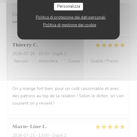
Personalizza
Cuisine française très élaborée avec associations de
Politica di protezione dei dati personali
saveur et présentations originales et succulentes
Politica di gestione dei cookie
Thierry
C
2026-07-20
- 20:00 - Ospiti 2
Servizio
:
5
/5
Atmosfera
:
5
/5
Cucina
:
5
/5
Qualità / Prezzo
:
5
/5
On y mange fort bien, pour un coût raisonnable et avec
des patrons au top de la relation ! Selon le dicton, on s’en
souvient on y revient !
Marie-Line
L
2026-07-21
- 13:00 - Ospiti 2