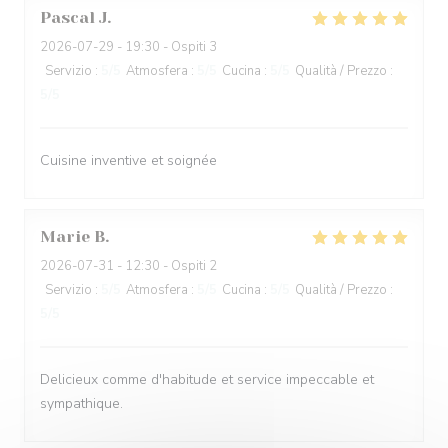
Pascal
J
2026-07-29
- 19:30 - Ospiti 3
Servizio
:
5
/5
Atmosfera
:
5
/5
Cucina
:
5
/5
Qualità / Prezzo
:
5
/5
Cuisine inventive et soignée
Marie
B
2026-07-31
- 12:30 - Ospiti 2
Servizio
:
5
/5
Atmosfera
:
5
/5
Cucina
:
5
/5
Qualità / Prezzo
:
5
/5
Delicieux comme d'habitude et service impeccable et
sympathique.