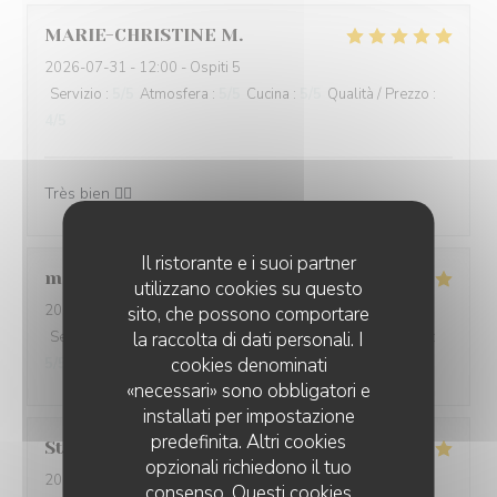
MARIE-CHRISTINE
M
2026-07-31
- 12:00 - Ospiti 5
Servizio
:
5
/5
Atmosfera
:
5
/5
Cucina
:
5
/5
Qualità / Prezzo
:
4
/5
Très bien 👍🏻
Il ristorante e i suoi partner
marianne
C
utilizzano cookies su questo
2026-07-28
- 20:15 - Ospiti 3
sito, che possono comportare
Servizio
:
5
/5
la raccolta di dati personali. I
Atmosfera
:
5
/5
Cucina
:
5
/5
Qualità / Prezzo
:
cookies denominati
5
/5
«necessari» sono obbligatori e
installati per impostazione
predefinita. Altri cookies
Stéphanie
F
opzionali richiedono il tuo
2026-07-29
- 19:30 - Ospiti 2
consenso. Questi cookies