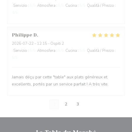
Servizio
:
5
/5
Atmosfera
:
5
/5
Cucina
:
5
/5
Qualità / Prezzo
:
4
/5
Philippe
D
2026-07-22
- 12:15 - Ospiti 2
Servizio
:
5
/5
Atmosfera
:
5
/5
Cucina
:
5
/5
Qualità / Prezzo
:
5
/5
Jamais déçu par cette "table" aux plats généreux et
excellents, portés par un service parfait ! A très vite,
1
2
3