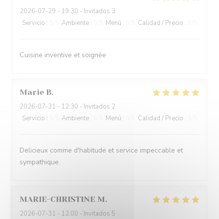
2026-07-29
- 19:30 - Invitados 3
Servicio
:
5
/5
Ambiente
:
5
/5
Menú
:
5
/5
Calidad / Precio
:
5
/5
Cuisine inventive et soignée
Marie
B
2026-07-31
- 12:30 - Invitados 2
Servicio
:
5
/5
Ambiente
:
5
/5
Menú
:
5
/5
Calidad / Precio
:
5
/5
Delicieux comme d'habitude et service impeccable et
sympathique.
MARIE-CHRISTINE
M
2026-07-31
- 12:00 - Invitados 5