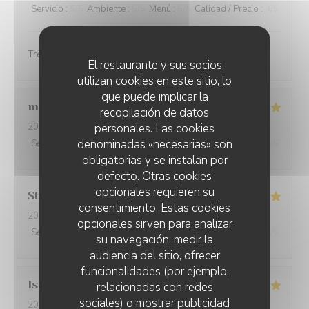
Servicio
:
5
/5
Ambiente
:
5
/5
Menú
:
5
/5
Calidad / Precio
:
4
/5
Très bien 👍🏻
El restaurante y sus socios
utilizan cookies en este sitio, lo
que puede implicar la
marianne
C
recopilación de datos
personales. Las cookies
2026-07-28
- 20:15 - Invitados 3
denominadas «necesarias» son
Servicio
:
5
/5
Ambiente
:
5
/5
Menú
:
5
/5
Calidad / Precio
:
5
/5
obligatorias y se instalan por
defecto. Otras cookies
opcionales requieren su
Stéphanie
F
consentimiento. Estas cookies
2026-07-29
- 19:30 - Invitados 2
opcionales sirven para analizar
Servicio
:
5
/5
Ambiente
:
5
/5
Menú
:
5
/5
Calidad / Precio
:
4
/5
su navegación, medir la
audiencia del sitio, ofrecer
funcionalidades (por ejemplo,
Isabelle
M
relacionadas con redes
sociales) o mostrar publicidad
2026-07-24
- 19:30 - Invitados 6