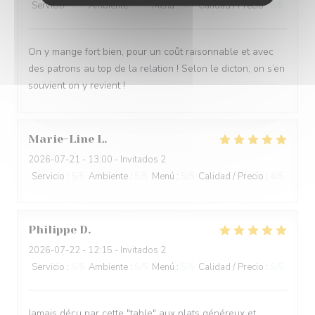
Servicio
:
5
/5
Ambiente
:
5
/5
Menú
:
5
/5
Calidad / Precio
:
5
/5
On y mange fort bien, pour un coût raisonnable et avec
des patrons au top de la relation ! Selon le dicton, on s’en
souvient on y revient !
Marie-Line
L
2026-07-21
- 13:00 - Invitados 2
Servicio
:
5
/5
Ambiente
:
5
/5
Menú
:
5
/5
Calidad / Precio
:
4
/5
Philippe
D
2026-07-22
- 12:15 - Invitados 2
Servicio
:
5
/5
Ambiente
:
5
/5
Menú
:
5
/5
Calidad / Precio
:
5
/5
Jamais déçu par cette "table" aux plats généreux et