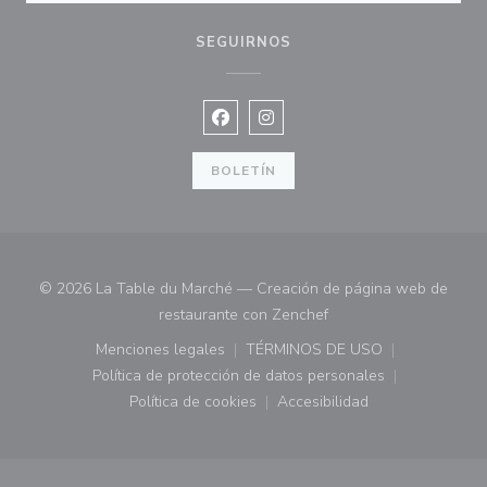
SEGUIRNOS
Facebook ((abre en una nueva vent
Instagram ((abre en una nuev
BOLETÍN
© 2026 La Table du Marché — Creación de página web de
((abre en una nueva ve
restaurante con
Zenchef
Menciones legales
TÉRMINOS DE USO
((abre en una nueva ventana))
((abre en una nueva ven
Política de protección de datos personales
((abre en una nueva ventana))
Política de cookies
Accesibilidad
((abre en una nueva ventana))
((abre en una nueva ven