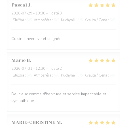
Pascal
J
2026-07-29
- 19:30 - Hosté 3
Služba
:
5
/5
Atmosféra
:
5
/5
Kuchyně
:
5
/5
Kvalita / Cena
:
5
/5
Cuisine inventive et soignée
Marie
B
2026-07-31
- 12:30 - Hosté 2
Služba
:
5
/5
Atmosféra
:
5
/5
Kuchyně
:
5
/5
Kvalita / Cena
:
5
/5
Delicieux comme d'habitude et service impeccable et
sympathique.
MARIE-CHRISTINE
M