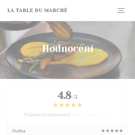
Panel pro správu cookies
LA TABLE DU MARCHÉ
Hodnocení
4.8
/5
Průměrné hodnocení —
402 hodnoceni
Služba