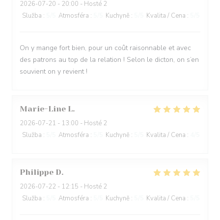
2026-07-20
- 20:00 - Hosté 2
Služba
:
5
/5
Atmosféra
:
5
/5
Kuchyně
:
5
/5
Kvalita / Cena
:
5
/5
On y mange fort bien, pour un coût raisonnable et avec
des patrons au top de la relation ! Selon le dicton, on s’en
souvient on y revient !
Marie-Line
L
2026-07-21
- 13:00 - Hosté 2
Služba
:
5
/5
Atmosféra
:
5
/5
Kuchyně
:
5
/5
Kvalita / Cena
:
4
/5
Philippe
D
2026-07-22
- 12:15 - Hosté 2
Služba
:
5
/5
Atmosféra
:
5
/5
Kuchyně
:
5
/5
Kvalita / Cena
:
5
/5