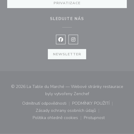
PRIVATIZACE
SLEDUJTE NÁS
Facebook ((otevře se v novém okně
Instagram ((otevře se v nové
NEWSLETTER
© 2026 La Table du Marché — Webové stránky restaurace
((otevře se v novém okn
byly vytvořeny
Zenchef
Odmítnutí odpovědnosti
PODMÍNKY POUŽITÍ
((otevře se v novém okně))
((otevře se v novém o
Zásady ochrany osobních údajů
((otevře se v novém okně))
Politika ohledně cookies
Pristupnost
((otevře se v novém okně))
((otevře se v novém o